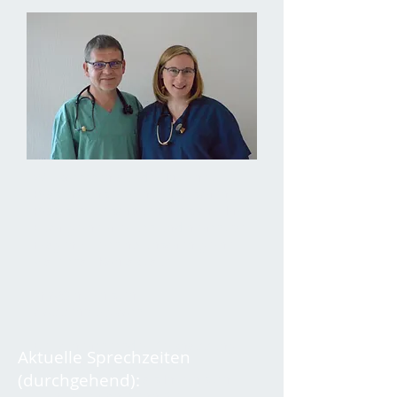
Willkommen auf der Internet
Präsenz unserer internistischen
Praxis: bitte schauen Sie sich / Ihr
Euch gerne hier um und nehmt bei
Fragen / Terminwünschen gerne
via e-mail Kontakt auf:
info@internisten-
cloppenburg.com
Bei zunehmemder Verknappung
Aktuelle Sprechzeiten
medizinischer Diagnostik
(durchgehend):
sprechen Sie uns als Internisten
gerne auch an wenn Sie