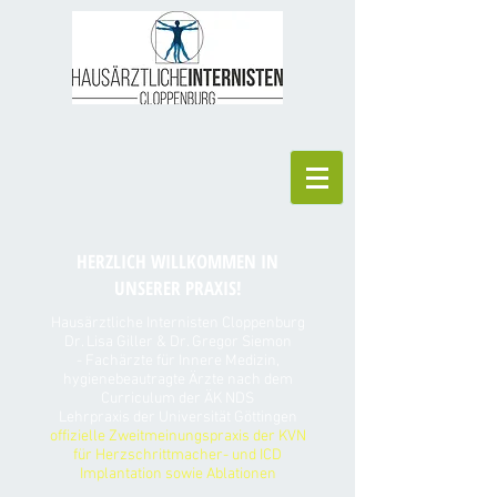
HERZLICH WILLKOMMEN IN
UNSERER PRAXIS!
Hausärztliche Internisten Cloppenburg
Dr. Lisa Giller & Dr. Gregor Siemon
-
Fachärzte für Innere Medizin,
hygienebeautragte Ärzte nach dem
Curriculum der ÄK NDS
Lehrpraxis der Universität Göttingen
offizielle Zweitmeinungspraxis der KVN
für Herzschrittmacher- und ICD
Implantation sowie Ablationen