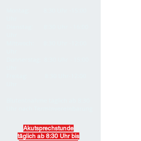
Untersuchungen über die normale
Montag: 8:30 Uhr -15:00
Versorgung hinaus benötigen.
Uhr
Dienstag: 8:30 Uhr - 16:00
Uhr
Mittwoch: 8:30 Uhr -12:00
Uhr
Donnerstag: 8:30 Uhr - 15:00
Uhr
Freitag: 8:30 Uhr-12:00
Uhr
Blutentnahme täglich ab 8:30
Uhr nach Terminvereinbarung
Akutsprechstunde
täglich ab 8:30 Uhr bis