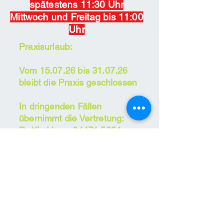
spätestens 11:30 Uhr
Mittwoch und Freitag bis 11:00
Uhr
Praxisurlaub:
Vom 15.07.26 bis 31.07.26
bleibt die Praxis geschlossen
In dringenden Fällen
übernimmt die Vertretung:
Dr Kirchberg
04471 5334
(15.-24-07.26)
Dr Goubeaud
04474 666
(27.-31-07.26)
Bitte melden Sie sich an und
nehmen Ihren
Medikamentenplan mit
Bei akuten Beschwerden